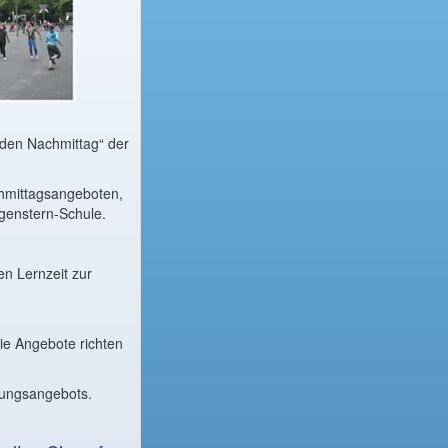
 den Nachmittag“ der
chmittagsangeboten,
genstern-Schule.
en Lernzeit zur
e Angebote richten
euungsangebots.