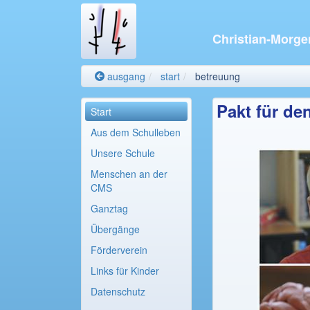
Christian-Morge
ausgang
start
betreuung
Pakt für de
Start
Aus dem Schulleben
Unsere Schule
Menschen an der
CMS
Ganztag
Übergänge
Förderverein
Links für Kinder
Datenschutz